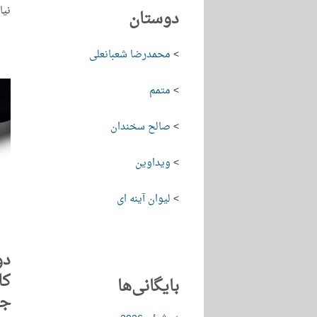
نیا
دوستان
>
محمدرضا شعبانعلی
>
متمم
>
صالح سخندان
>
ویداوین
>
لیوان آینه ای
دو
کل
بایگانی‌ها
جل