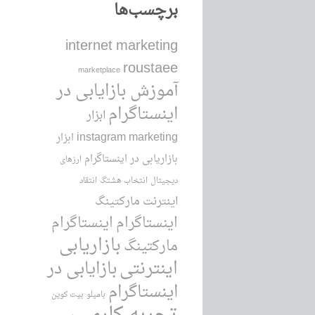
برچسب‌ها
internet marketing
roustaee
marketplace
آموزش بازایابی در
اینستاگرام
ابزار
instagram marketing
ابزار
بازاریابی در اینستاگرام
ارزهای
دیجیتال
انتخاب هشتگ
انتقاد
اینترنت مارکتینگ
اینستاگرام
اینستاگرام
بازاریابی
مارکتینگ
اینترنتی
بازایابی در
اینستاگرام
بامیلو
بیت کوین