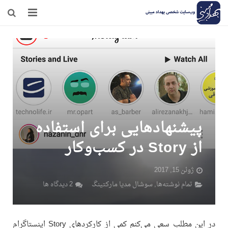
صفحه نخست
وبلاگ
مرامنامه
درباره‌ی من
پیشنهادهایی برای استفاده
تماس
از Story در کسب‌و‌کار
ژوئن 15, 2017
تمام نوشته‌ها
,
سوشال مدیا مارکتینگ
2 دیدگاه ها
در این مطلب سعی می‌کنم کمی از کارکردهای Story اینستاگرام