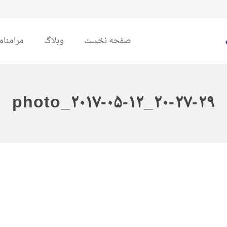
صفحه نخست
وبلاگ
مرامنام
photo_۲۰۱۷-۰۵-۱۲_۲۰-۲۷-۲۹