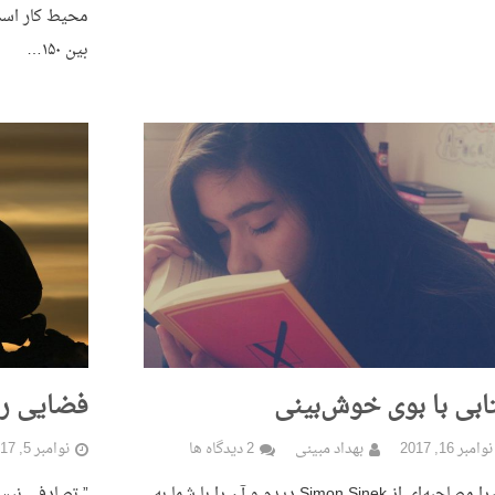
محیط کار است 
بین ۱۵۰…
ابی با بوی خوش‌بینی
فضایی را
نوامبر 16, 2017
بهداد مبینی
2 دیدگاه ها
نوامبر 5, 2017
اخیرا مصاحبه‌ای از Simon Sinek دیدم و آن را با شما به
” تصادفی نیست