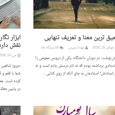
یق ترین معنا و تعریف تنهایی
ابزار نگا
نقش دارد
جولای 15, 2018
بهداد مبینی
18 دیدگاه ها
می 14, 2018
‌نوشت: در دوران دانشگاه، یکی از دروس عمومی را
استادی برداشته بودم که نه نام درسش یادم است و نه
دیروز شاهین ک
 استادش! استادمان به جای آنکه از روی کتابی…
شما با قلم و 
کرده است. مط
در پایین مط