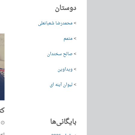
دوستان
>
محمدرضا شعبانعلی
>
متمم
>
صالح سخندان
>
ویداوین
>
لیوان آینه ای
کت
بایگانی‌ها