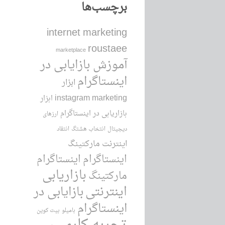
برچسب‌ها
internet marketing
roustaee
marketplace
آموزش بازایابی در
اینستاگرام
ابزار
instagram marketing
ابزار
بازاریابی در اینستاگرام
ارزهای
دیجیتال
انتخاب هشتگ
انتقاد
اینترنت مارکتینگ
اینستاگرام
اینستاگرام
بازاریابی
مارکتینگ
اینترنتی
بازایابی در
اینستاگرام
بامیلو
بیت کوین