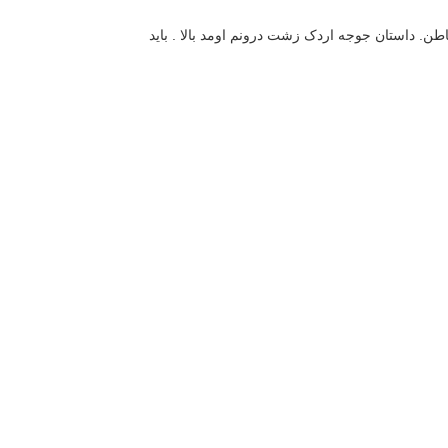
ن. داستان جوجه اردک زشت درونم اومد بالا . باید