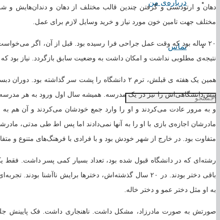
درباره‌ی من
دهان و ارتودنسی و گرفتن چندین قالب مختلف از دهان و دندان‌هایش و ش
مختلف جهت تامین خون مورد نیاز و خرید وسایل لازم برای عمل.
۲۰ ساله بود که وقت عمل جراحی فرا رسیده بود. قبل از آن، اگر می‌خواست 
تماس
نتیجه‌ی مطلوبی نداشت و امکان داشت به وضعیت سابق بازگردد. نیاز بود ک
همین یک هفته ی قبلش، ترم ۲ دانشگاه را پشت سر گذاشته ب
پیش‌دانشگاهی‌اش را نیز در یک مدرسه. همیشه سال اول ورود به هر مدرسه‌ا
و به مرور عادت می‌کردند و او را وارد جمع خودشان می‌کردند و آن هم به 
مادرشان اجازه‌ی بازی با او را به آنها نمی‌دادند اما پس اط طی مدتی، مادرشان
متفاوت بود. در خارج از شهر خودش بود و با فرادی با فرهنگ‌های متنوع و متفا
رشته‌ای که در دانشگاه قبول شده بود، تعداد بسیار کمی پسر داشت. فقط یک
باقی دختر بودند. در ۲۰ سال گذشته‌اش، دخترها برایش ناآشنا بودن
به او مثل دختر عمو و دختر خاله.
صورتش به صورت مادرزاد، مشکل داشت. ناهنجاری داشت. فک پایینش جلوتر