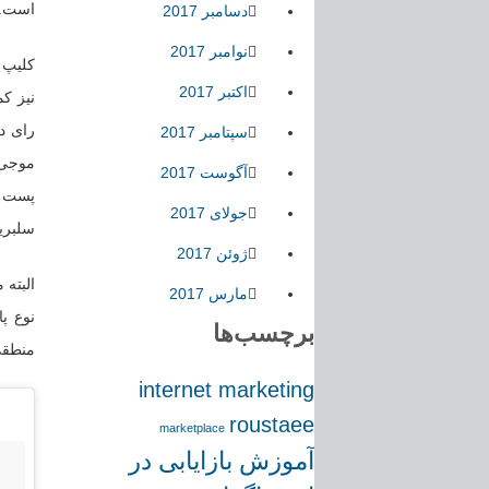
است. 
دسامبر 2017
نوامبر 2017
اکتبر 2017
رای د
سپتامبر 2017
آگوست 2017
جولای 2017
سلبریت
ژوئن 2017
البته 
مارس 2017
نوع پ
برچسب‌ها
منطقی 
internet marketing
roustaee
marketplace
آموزش بازایابی در