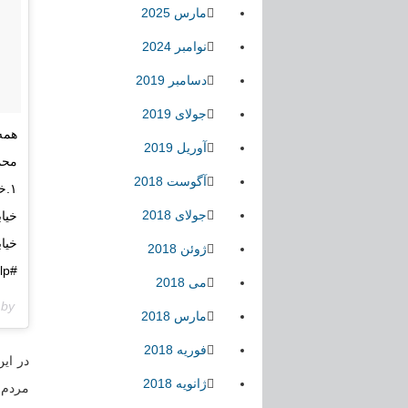
مارس 2025
نوامبر 2024
دسامبر 2019
جولای 2019
آوریل 2019
آگوست 2018
جولای 2018
ژوئن 2018
#zagros_help #كردستان #كرمانشاه #ايلام #ايران #سرپل_ذهاب #iran #kurd #كورد
می 2018
 shared by
مارس 2018
فوریه 2018
در این
ژانویه 2018
مردم 