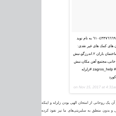
همه با هم در كنار هم ،براى كمك به زلزله زدگان غرب كشور شماره كارت: ٦١٠٤٣٣٧٦٦٦٩٧٠٠١٥ به نام نويد
ل بارانى مكان هاى كمك هاى غير نقدى:
١.خيابان وليعصر ،روبروى پارك ملت،جنب برج سايه،خ سلطانى (سايه)،پلاك ٨٨،ساختمان باران ٢.اندرزگو،نبش
ى آزادگان،جنب پل صنيع خانى،مجتمع آهن مكان،نبش
خيابان يكم شرقى،پلاك ٣٥،بارانى لينك كانال در تلگرام:@zagros_help #navidmohamadzadeh #زلزله
Nov 15, 2017 at 4:31
ن یک روحانی از امتحان الهی بودن زلزله و اینکه
 بدون منطق به سلبریتی‌های ما نیز نفوذ کرده