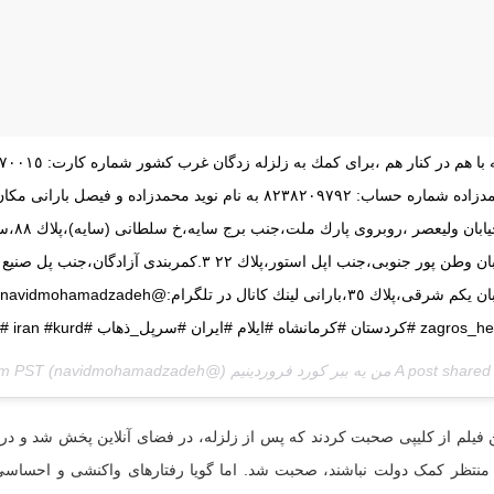
محمدزاده شماره حساب: ٨٢٣٨٢٠٩٧٩٢ به نام نويد محمدزاده و فيص
خيابان وطن پور جنوبى،جنب اپل استور،پلاك ٢٢ ٣.كمربند
A post من يه ببر كورد فروردينيم (@navidmohamadzadeh) on
am PST
 فیلم از کلیپی صحبت کردند که پس از زلزله، در فضای آنلاین پخش شد و در آ
منتظر کمک دولت نباشند، صحبت شد. اما گویا رفتارهای واکنشی و احساسی و